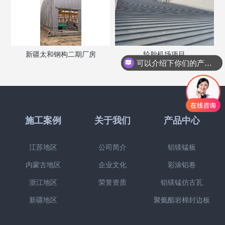
新疆太和钢构二期厂房
轮胎机场项目
可以介绍下你们的产品么
施工案例
关于我们
产品中心
江苏地区
公司简介
铝镁锰板
内蒙古地区
企业文化
彩涂铝卷
浙江地区
荣誉资质
铝镁锰仿古瓦
新疆地区
聚氨酯岩棉封边板