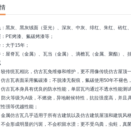
情
色：黑灰、黑灰绒面（亚光）、深灰、中灰、绯红、朱红、砖红
层：PE烤漆、氟碳烤漆等；
：大于15年；
件：屋脊瓦（金属）、瓦当（金属）、滴檐瓦（金属、聚酯）、
点
：较传统瓦相比，仿古瓦免维修和维护，更不用像传统仿古屋顶
：仿古瓦表面采用氟碳漆；不脱漆无裂痕，氟碳使用50年不褪色
：仿古瓦本身具有优良的防水性能，单层瓦均通过不透水性能测
：防火等级为A级，不燃烧，异地耐候特性，抗拉强度高，并且
震性强等优越性能；
：金属仿古瓦几乎适用于所有古建筑以及仿古建筑屋顶和建筑风
：不会形成明显的污斑，不会积留水渍；更不受乌粪，虫蛀，真