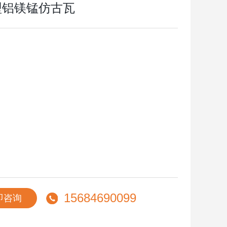
5型铝镁锰仿古瓦
15684690099
即咨询