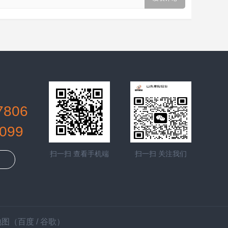
7806
099
扫一扫 查看手机端
扫一扫 关注我们
地图
（
百度
/
谷歌
）