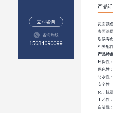
产品详
立即咨询
瓦面颜
表面涂
咨询热线
耐候寿命
15684690099
相关配
产品特
环保性
保色性
防水性
安全性
化，抗
工艺性
自洁性