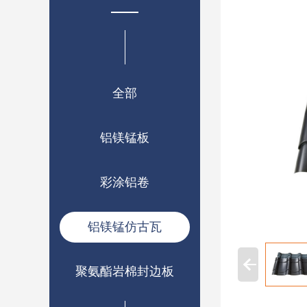
全部
铝镁锰板
彩涂铝卷
铝镁锰仿古瓦
聚氨酯岩棉封边板