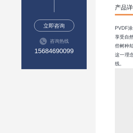
产品详
立即咨询
PVDF涂
享受自
咨询热线
些树种
15684690099
这一理
线。