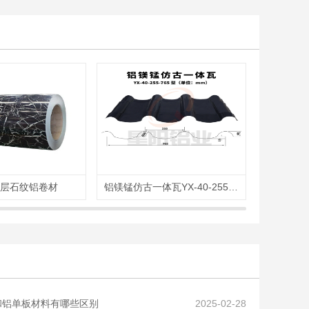
涂层石纹铝卷材
铝镁锰仿古一体瓦YX-40-255-765型
PV
和铝单板材料有哪些区别
2025-02-28