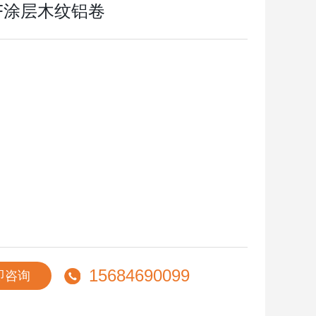
DF涂层木纹铝卷
15684690099
即咨询