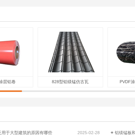
E涂层铝卷
828型铝镁锰仿古瓦
PVDF
泛用于大型建筑的原因有哪些
2025-02-28
铝镁锰板