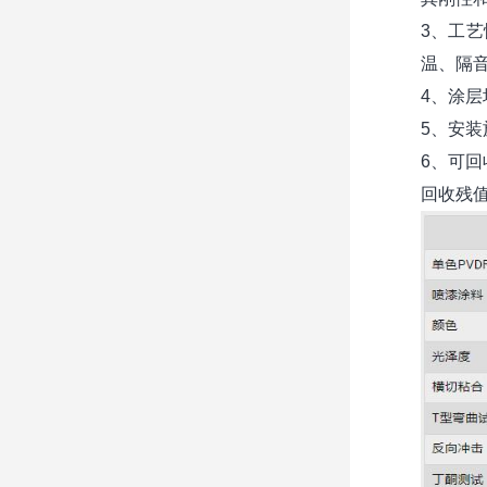
3、工
温、隔
4、涂
5、安
6、可
回收残