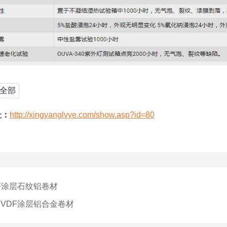
全部
址：
http://xingyanglvye.com/show.asp?id=80
DF涂层石纹铝卷材
PVDF涂层铝合金卷材