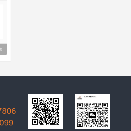
7806
099