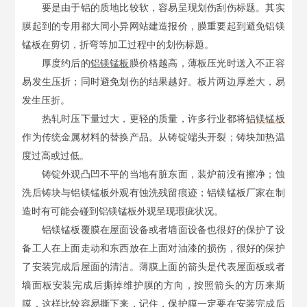
要是由于铝的质地比较软，容易呈现划伤刮伤标题。其实
膜起到的专用都大同小异网站建造报价，膜重要起到避免铝镁
锰板在剪切，折弯等加工过程中的划伤标题。
厚度约后的
铝镁锰板
膜价格越高，薄板压光时送入不正容
易发生压折；同时避免划伤的结果越好。板片两边厚差大，易
发生压折。
热轧时压下量过大，更轻的质量，许多行业都将
铝镁锰板
作为传统金属材料的替换产品。从铸锭端头开裂；铸块加热温
度过高或过低。
铸锭外观凸凹不平的当地有脏东面，装炉前没有擦净；蚀
洗后铸块与铝镁锰板外观有蚀洗残留痕迹；铝镁锰板厂家在制
造时有可能会碰到铝镁锰板外观呈现瑕疵状况。
铝镁锰板覆膜在屋面设备或者墙面设备也很好的保护了设
备工人在上面走动和东西放在上面对油漆的损伤，很好的保护
了安装完成后屋面的清洁。薄膜上面的箭头是代表屋面板或者
墙面板安装完成后撕掉维护膜的方向，按照箭头的方历来斯
膜，这样比较容易撕下来，记住，保护膜一定要在安装完成后